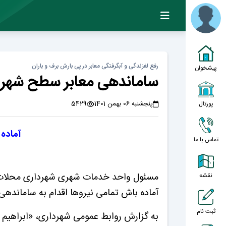
رفع لغزندگی و آبگرفتگی معابر در پی بارش برف و باران
پیشخوان
ساماندهی معابر سطح شهر د
پنجشنبه 06 بهمن 1401
5429
پورتال
آماده
تماس با ما
مسئول واحد خدمات شهری شهرداری محلات گ
نقشه
آماده باش تمامی نیروها اقدام به ساماندهی
ثبت نام
به گزارش روابط عمومی شهرداری، «ابراهیم ن