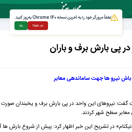
لطفاً مرورگر خود را به آخرین نسخه Chrome 140 به‌روز کنید.
نه، فعلا!
بله
ر پی بارش برف و باران
 باش نیرو ها جهت ساماندهی معابر
فت: نیروهای این واحد در پی بارش برف و یخبندان صورت گر
 معابر سطح شهر کردند.
یکنام» در تشریح این خبر اظهار کرد: پیش از شروع بارش ها آ