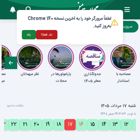
لطفاً مرورگر خود را به آخرین نسخه Chrome 140
به‌روز کنید.
سرویس ها
پربازدید ها
شهرسازی
نه، فعلا!
بله
مصاحبه با
جدولگذاری
پاراموتورها در
نظر میهمانان
مصاح
استاندار
معابر 1405
محلات
میه
شنبه 17 مرداد، 1405
بازگشت به امروز
8 اوت، 2026
/
24 صفر 1448
23
22
21
20
19
18
17
16
15
14
13
12
11