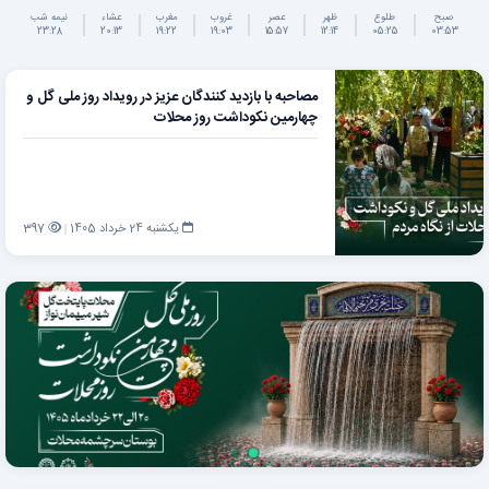
صبح
طلوع
ظهر
عصر
غروب
مغرب
عشاء
نیمه شب
23:28
20:13
19:22
19:03
15:57
12:14
05:25
03:53
مصاحبه با بازدید کنندگان عزیز در رویداد روز ملی گل و
چهارمین نکوداشت روز محلات
یکشنبه 24 خرداد 1405
397