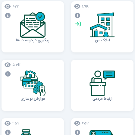
823
1.9K
املاک من
پیگیری درخواست ها
5.3K
ارتباط مردمی
عوارض نوسازی
259
653