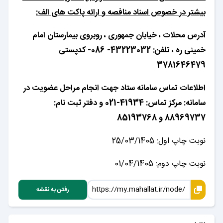
بیشتر در خصوص اسناد منافصه و ارائه پاکت های الف:
آدرس محلات ، خیابان جمهوری ، روبروی بیمارستان امام
خمینی ره ، تلفن: 43223032- 086- کدپستی
3781646479
اطلاعات تماس سامانه ستاد جهت انجام مراحل عضویت در
سامانه: مرکز تماس: 41934-021 و دفتر ثبت نام:
88969737 و 85193768
نوبت چاپ اول: 25/03/1405
نوبت چاپ دوم: 01/04/1405
رفتن به نقشه