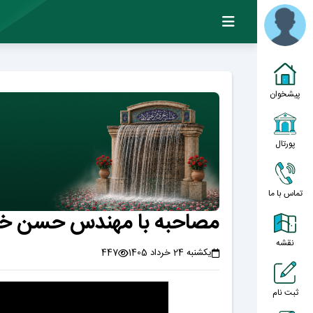
پیشخوان
پورتال
تماس با ما
مصاحبه با مهندس حسن خزائ
نقشه
یکشنبه 24 خرداد 1405
447
ثبت نام