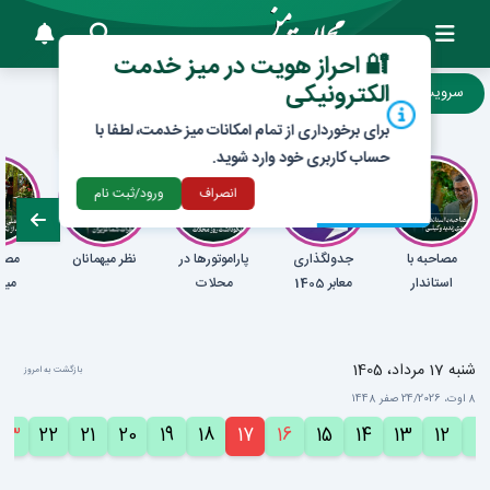
🔐 احراز هویت در میز خدمت
لطفاً مرورگر خود را به آخرین نسخه Chrome 140
الکترونیکی
به‌روز کنید.
سرویس ها
پربازدید ها
شهرسازی
نه، فعلا!
بله
برای برخورداری از تمام امکانات میز خدمت، لطفا با
حساب کاربری خود وارد شوید.
انصراف
ورود/ثبت نام
مصاحبه با
جدولگذاری
پاراموتورها در
نظر میهمانان
مصاح
استاندار
معابر 1405
محلات
میه
شنبه 17 مرداد، 1405
بازگشت به امروز
8 اوت، 2026
/
24 صفر 1448
23
22
21
20
19
18
17
16
15
14
13
12
11