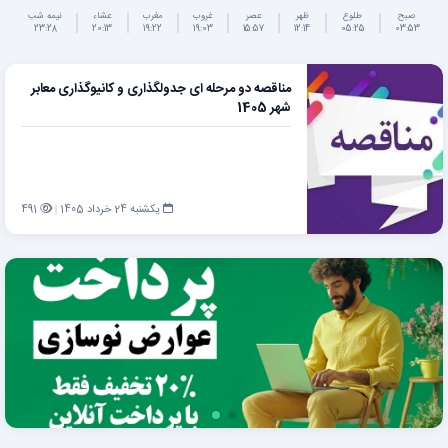
صبح
طلوع
ظهر
عصر
غروب
مغرب
عشاء
نیمه شب
23:28
20:13
19:22
19:03
15:57
12:14
05:25
03:53
مناقصه دو مرحله ای جدولگذاری و کانیوگذاری معابر
شهر 1405
یکشنبه 24 خرداد 1405
491