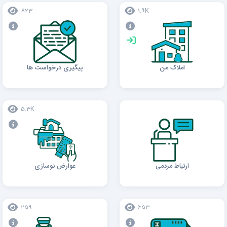
823
1.9K
املاک من
پیگیری درخواست ها
5.3K
ارتباط مردمی
عوارض نوسازی
259
653